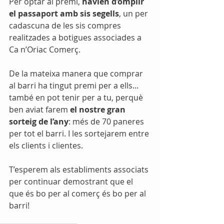
Per optar al premi, 
havien d’omplir 
el passaport amb sis segells
, un per 
cadascuna de les sis compres 
realitzades a botigues associades a 
Ca n’Oriac Comerç.
De la mateixa manera que comprar 
al barri ha tingut premi per a ells... 
també en pot tenir per a tu, perquè 
ben aviat farem 
el nostre gran 
sorteig de l’any
: més de 70 paneres 
per tot el barri. I les sortejarem entre 
els clients i clientes.
T’esperem als establiments associats 
per continuar demostrant que el 
que és bo per al comerç és bo per al 
barri!