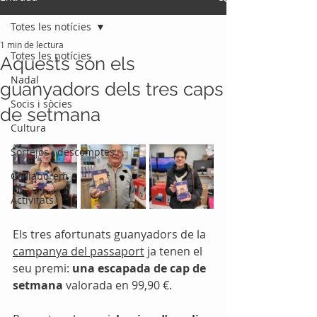
Totes les notícies
1 min de lectura
Totes les notícies
Aquests són els
Nadal
guanyadors dels tres caps
Socis i sòcies
de setmana
Cultura
Sortejos i descomptes
Col·laborem
Activitats
Els tres afortunats guanyadors de la 
campanya del passaport
 ja tenen el 
seu premi: 
una escapada de cap 
de 
setmana
 valorada en 99,90 €.