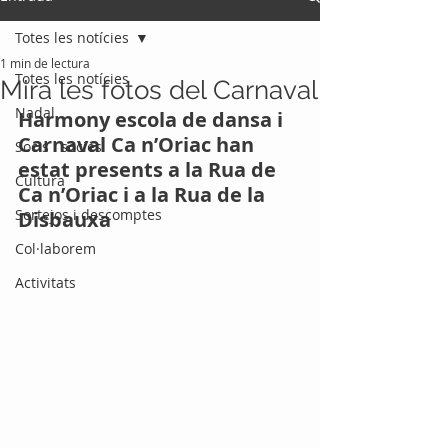
Totes les notícies
1 min de lectura
Totes les notícies
Mira les fotos del Carnaval
Nadal
Harmony escola de dansa i 
Carnaval Ca n’Oriac han 
Socis i sòcies
estat presents a la Rua de 
Cultura
Ca n’Oriac i a la Rua de la 
Sortejos i descomptes
Disbauxa
Col·laborem
Activitats