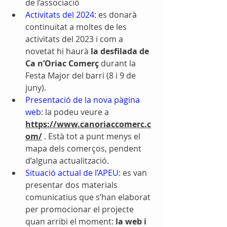
de l’associació
Activitats del 2024
: es donarà 
continuïtat a moltes de les 
activitats del 2023 i com a 
novetat hi haurà 
la desfilada de 
Ca n’Oriac Comerç 
durant la 
Festa Major del barri (8 i 9 de 
juny).
Presentació de la nova pàgina 
web
: la podeu veure a 
https://www.canoriaccomerc.c
om/
 . Està tot a punt menys el 
mapa dels comerços, pendent 
d’alguna actualització.
Situació actual de l’APEU
: es van 
presentar dos materials 
comunicatius que s’han elaborat 
per promocionar el projecte 
quan arribi el moment:
 la web i 