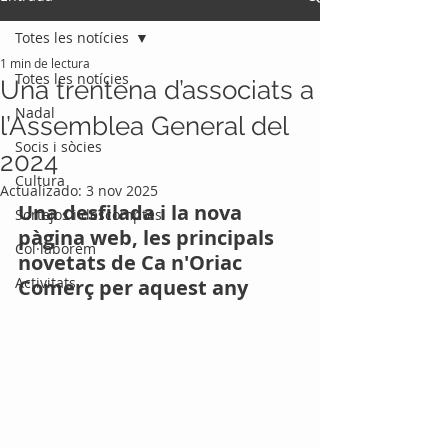
Totes les notícies
1 min de lectura
Totes les notícies
Una trentena d’associats a
Nadal
l’Assemblea General del
Socis i sòcies
2024
Cultura
Actualizado:
3 nov 2025
Una desfilada i la nova 
Sortejos i descomptes
pàgina web, les principals 
Col·laborem
novetats de Ca n'Oriac 
Activitats
Comerç per aquest any