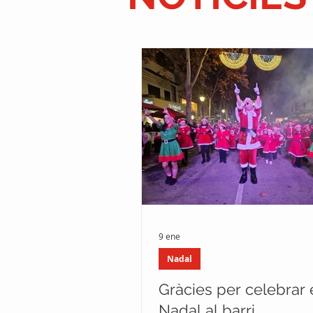
9 ene
Nadal
Gràcies per celebrar 
Nadal al barri