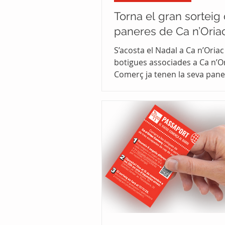
Torna el gran sorteig
paneres de Ca n’Oria
S’acosta el Nadal a Ca n’Oriac 
botigues associades a Ca n’O
Comerç ja tenen la seva pane
gran sorteig simultani de cad
Serà el dia 19 de desembre i 
sortejaran més de 70 panere