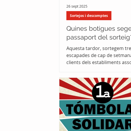
26 sept 2025
Sortejos i descomptes
Quines botigues sege
passaport del sorteig
Aquesta tardor, sortegem tr
escapades de cap de setmana
clients dels establiments ass
n'Oriac Comerç Consulta en..