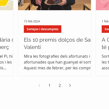
15 feb 2024
1 feb
Sortejos i descomptes
So
dària de
Els 10 premis dolços de Sant
A 
merç
Valentí
té
l Pi, hi
Mira les fotografies dels afortunats i
Sor
s i les
afortunades que han guanyat el sorteig
les
ls
Aquest mes de febrer, per les compres
ass
a les botigues...
l’am
1
2