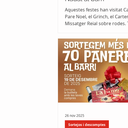
Aquestes festes han visitat Ca
Pare Noel, el Grinch, el Carter 
Missatger Reial sobre rodes
hem sortejat més de 70 paner
allau de pares i mares Noel 
l'avinguda Matadepera al trad
flashmob d'Harmony.
26 nov 2025
Sortejos i descomptes