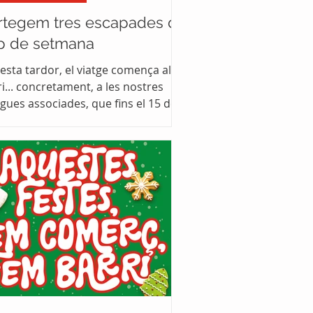
rtegem tres escapades de
p de setmana
esta tardor, el viatge comença al
i... concretament, a les nostres
gues associades, que fins el 15 de
embre et segellaran un passaport
 et pot portar molt lluny Sortegem
s escapades de cap de setmana
orades en 99,90 €. Com pots
nyar-ne una? Demana el passaport
s botigues associades a Ca n’Oriac
rç. Al revers del passaport, hi ha 6
elles que has d’omplir amb segells.
 cada compra mínima de 10 € a les
igues associades, aconseguiràs un