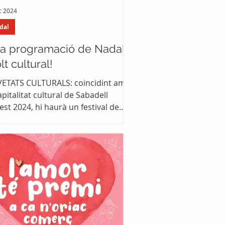
c 2024
dal
a programació de Nadal
t cultural!
ATS CULTURALS: coincidint amb
apitalitat cultural de Sabadell
st 2024, hi haurà un festival de
es i una cercavila...