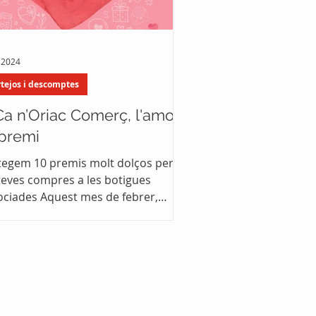
 2024
rtejos i descomptes
Ca n’Oriac Comerç, l'amor
 premi
tegem 10 premis molt dolços per
 teves compres a les botigues
ociades Aquest mes de febrer,
or es premia a Ca n’Oriac...