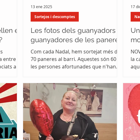
13 ene 2025
17 di
Sortejos i descomptes
Na
llen el
Les fotos dels guanyadors i
Un
?
guanyadores de les paneres
mol
es
Com cada Nadal, hem sortejat més de
NOVET
 entre els
70 paneres al barri. Aquestes són 60 de
la c
ociats a Ca
les persones afortunades que n'han
aque
.
aconseguit una. Per participar, només
cont
cal comprar a les botigues associades a
Ca n'Oriac Comerç. Cada establiment
sorteja la seva panera entre els seus
clients i clientes. El sorteig es va
realitzar simultàniament el passat 19
de desembre de 2024.