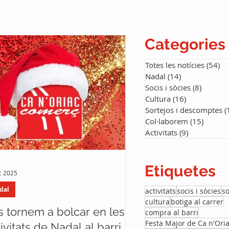
Categories
Totes les notícies
(54)
54
Nadal
(14)
14 entradas
Socis i sòcies
(8)
8 entra
Cultura
(16)
16 entradas
Sortejos i descomptes
(
Col·laborem
(15)
15 ent
Activitats
(9)
9 entradas
Etiquetes
c 2025
dal
activitats
socis i sòcies
so
cultura
botiga al carrer
s tornem a bolcar en les
compra al barri
Festa Major de Ca n'Ori
ivitats de Nadal al barri