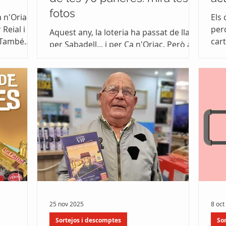
fotos
 n'Oriac el
Els
Reial i el
perq
Aquest any, la loteria ha passat de llarg
. També
cart
per Sabadell... i per Ca n'Oriac. Però a
es, i una
molt
Ca n'Oriac Comerç ens encanta trobar
ha cobert
la manera que la sort arribi al barri, així
icional
que un Nadal més hem repartit
paneres a tort i a dret.
25 nov 2025
8 oct
Sortejos i descomptes
So