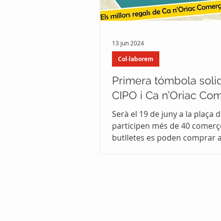
13 jun 2024
Col·laborem
Primera tómbola soli
CIPO i Ca n’Oriac Co
Serà el 19 de juny a la plaça de
participen més de 40 comerço
butlletes es poden comprar a
establiments associats