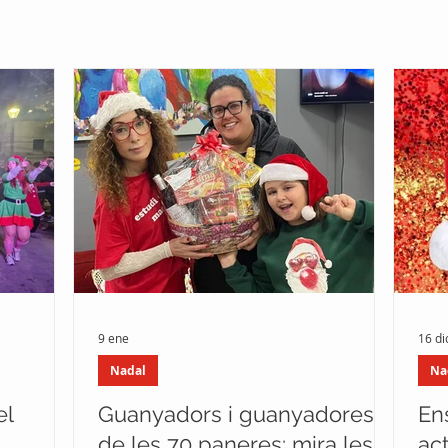
9 ene
16 di
Nadal
Na
el
Guanyadors i guanyadores
En
de les 70 paneres: mira les
act