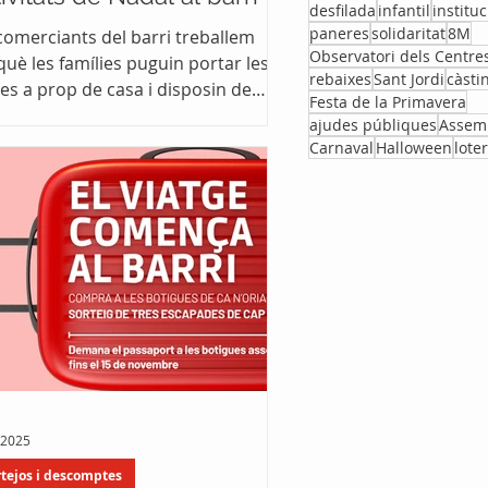
desfilada
infantil
institu
paneres
solidaritat
8M
 comerciants del barri treballem
Observatori dels Centre
uè les famílies puguin portar les
rebaixes
Sant Jordi
càsti
es a prop de casa i disposin de
Festa de la Primavera
es activitats.
ajudes públiques
Assem
Carnaval
Halloween
loter
 2025
rtejos i descomptes