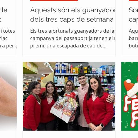
 de
Aquests són els guanyadors
So
c
dels tres caps de setmana
ca
i totes les
Els tres afortunats guanyadors de la
Aqu
riac
campanya del passaport ja tenen el seu
barr
ra per al
premi: una escapada de cap de
boti
a any.
setmana valorada en 99,90 €. Per optar
nov
se
al premi, havien d’omplir el passaport
que
s.
amb sis segells , un per cadascuna de
tre
les sis compres realitzades a botigues
val
associades a Ca n’Oriac Comerç. De la
gua
mateixa manera que comprar al barri
a le
ha tingut premi per a ells... també en
Come
pot tenir per a tu, perquè ben aviat
cas
farem el nostre gran sorteig de l’any :
Per
més de 70 paneres per t
bot